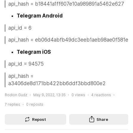
api_hash = b18441a1ff607e10a989891a5462e627
Telegram Android
api_id = 6
api_hash = eb06d4abfb49dc3eeb1aeb98ae0f581e
Telegram iOS
api_id = 94575
api_hash = 
a3406de8d171bb422bb6ddf3bbd800e2
Rodion Gudz
May 9, 2022, 13:35
0
views
4
reactions
7
replies
0
reposts
Repost
Share